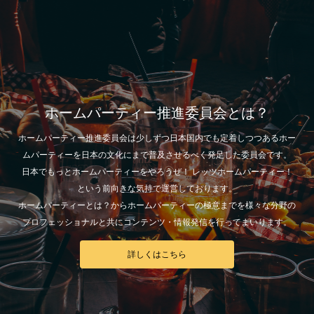
ホームパーティー推進委員会とは？
ホームパーティー推進委員会は少しずつ日本国内でも定着しつつあるホー
ムパーティーを日本の文化にまで普及させるべく発足した委員会です。
日本でもっとホームパーティーをやろうぜ！ レッツホームパーティー！
という前向きな気持で運営しております。
ホームパーティーとは？からホームパーティーの極意までを様々な分野の
プロフェッショナルと共にコンテンツ・情報発信を行ってまいります。
詳しくはこちら