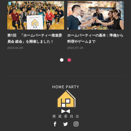
ルコ
第1回 「ホームパーティー推進委
ホームパーティーの基本：準備から
第
員会 総会」を開催しました！
料理やゲームまで
会
2023.01.05
2022.07.19
20