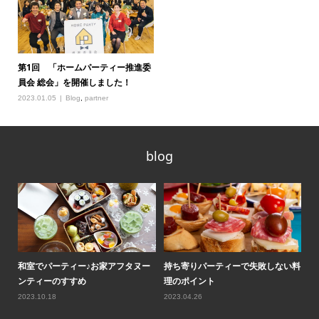
第1回 「ホームパーティー推進委
員会 総会」を開催しました！
2023.01.05
Blog
,
partner
blog
ティ
和室でパーティー♪お家アフタヌー
持ち寄りパーティーで失敗しない料
ロ
ンティーのすすめ
理のポイント
気
2023.10.18
2023.04.26
20