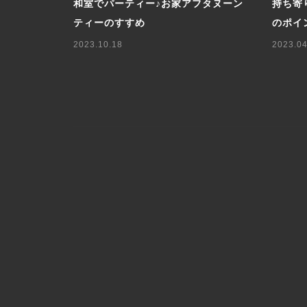
ーブルコー
和室でパーティー♪お家アフタヌーン
持ち寄
ティーのすすめ
のポイ
2023.10.18
2023.04