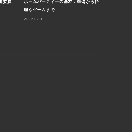
進委員
ホームパーティーの基本：準備から料
ロシア人に
理やゲームまで
軽に楽しむ
2022.07.19
2025.05.07