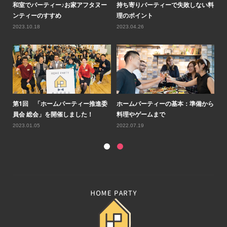
ティ
和室でパーティー♪お家アフタヌー
持ち寄りパーティーで失敗しない料
ロ
ンティーのすすめ
理のポイント
気
2023.10.18
2023.04.26
20
ルコ
第1回 「ホームパーティー推進委
ホームパーティーの基本：準備から
第
員会 総会」を開催しました！
料理やゲームまで
会
2023.01.05
2022.07.19
20