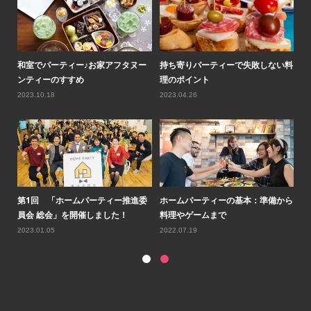
ティ
和室でパーティー♪お家アフタヌー
持ち寄りパーティーで失敗しない料
ロ
ンティーのすすめ
理のポイント
気
2023.10.18
2023.04.26
20
ルコ
第1回 「ホームパーティー推進委
ホームパーティーの基本：準備から
第
員会 総会」を開催しました！
料理やゲームまで
会
2023.01.05
2022.07.19
20