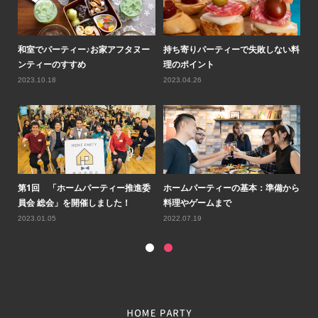
ィーで失敗しない料
ロシア人に学ぶホームパーティー！
簡単レシピ！バレンタ
気軽に楽しむキッチンでのホムパ
ーのくまさんケーキ
2025.05.07
2024.01.23
ーの基本：準備から
第2回「ホームパーティー推進委員
おしゃれなクリスマス
で
会 総会」を開催しました！
ーデ解説＆実例
2024.01.09
2023.12.08