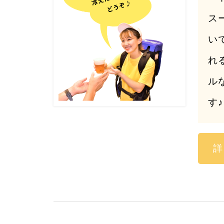
ス
い
れ
ル
す♪
詳