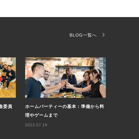
BLOG一覧へ
進委員
ホームパーティーの基本：準備から料
ロシア人に
理やゲームまで
軽に楽しむ
2022.07.19
2025.05.07