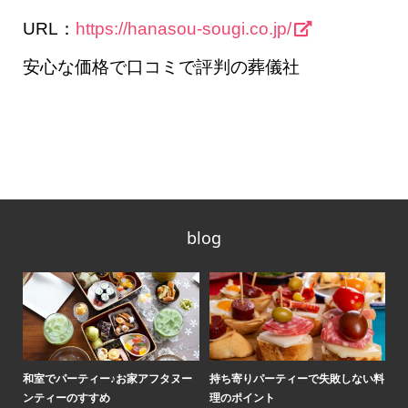
URL：
https://hanasou-sougi.co.jp/
安心な価格で口コミで評判の葬儀社
blog
ティ
和室でパーティー♪お家アフタヌー
持ち寄りパーティーで失敗しない料
ロ
ンティーのすすめ
理のポイント
気