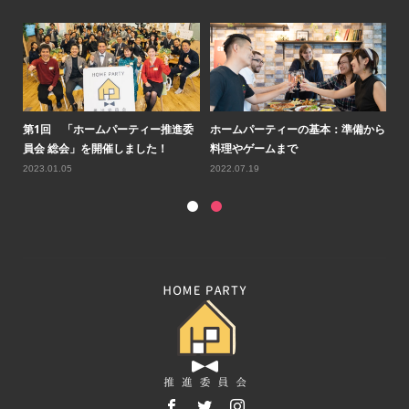
ルコ
第1回 「ホームパーティー推進委
ホームパーティーの基本：準備から
第
員会 総会」を開催しました！
料理やゲームまで
会
2023.01.05
2022.07.19
20