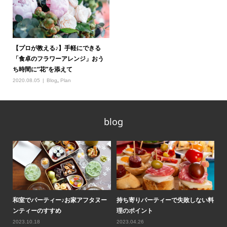
【プロが教える♪】手軽にできる
「食卓のフラワーアレンジ」おう
ち時間に“花”を添えて
2020.08.05
Blog
,
Plan
blog
ティ
和室でパーティー♪お家アフタヌー
持ち寄りパーティーで失敗しない料
ロ
ンティーのすすめ
理のポイント
気
2023.10.18
2023.04.26
20