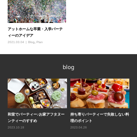
アットホームな卒業・入学パーテ
ィーのアイデア
2021.03.04
Blog
,
Plan
blog
ティ
和室でパーティー♪お家アフタヌー
持ち寄りパーティーで失敗しない料
ロ
ンティーのすすめ
理のポイント
気
2023.10.18
2023.04.26
20