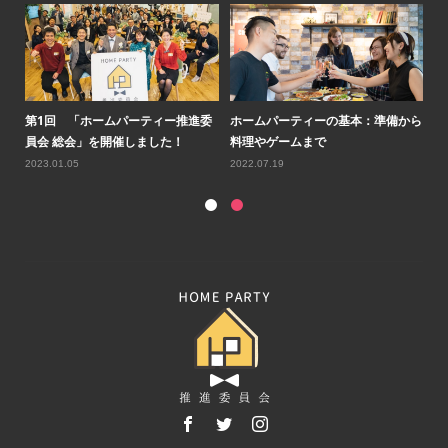
ルコ
第1回 「ホームパーティー推進委
ホームパーティーの基本：準備から
第
員会 総会」を開催しました！
料理やゲームまで
会
2023.01.05
2022.07.19
20