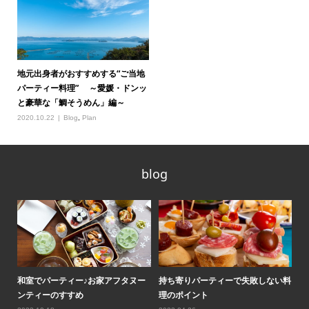
地元出身者がおすすめする“ご当地
パーティー料理” ～愛媛・ドンッ
と豪華な「鯛そうめん」編～
2020.10.22
Blog
,
Plan
blog
ティ
和室でパーティー♪お家アフタヌー
持ち寄りパーティーで失敗しない料
ロ
ンティーのすすめ
理のポイント
気