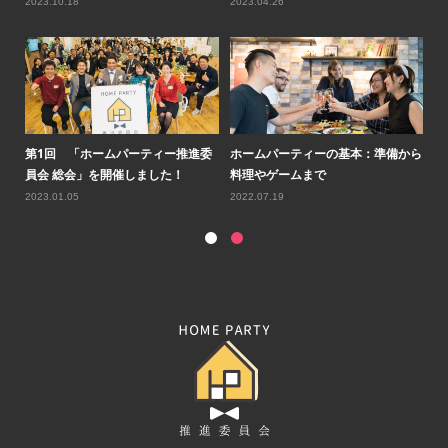
2023.10.18
2023.04.26
20
ルコ
第1回 「ホームパーティー推進委
ホームパーティーの基本：準備から
第
員会 総会」を開催しました！
料理やゲームまで
会
2023.01.05
2022.07.19
20