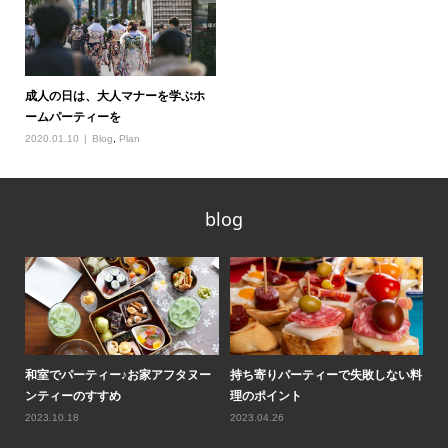
成人の日は、大人マナーを学ぶホ
ームパーティーを
2020.01.10
Blog
,
Plan
blog
ティ
和室でパーティー♪お家アフタヌー
持ち寄りパーティーで失敗しない料
ロ
ンティーのすすめ
理のポイント
気
2023.10.18
2023.04.26
20