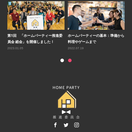
ルコ
第1回 「ホームパーティー推進委
ホームパーティーの基本：準備から
第
員会 総会」を開催しました！
料理やゲームまで
会
2023.01.05
2022.07.19
20