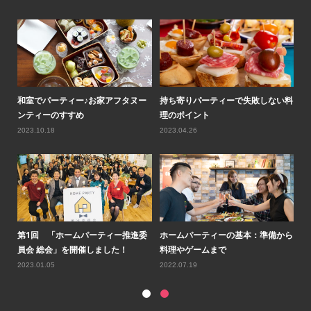
ティ
和室でパーティー♪お家アフタヌー
持ち寄りパーティーで失敗しない料
ロ
ンティーのすすめ
理のポイント
気
2023.10.18
2023.04.26
20
ルコ
第1回 「ホームパーティー推進委
ホームパーティーの基本：準備から
第
員会 総会」を開催しました！
料理やゲームまで
会
2023.01.05
2022.07.19
20