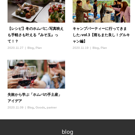
【レシピ】冬のホムパに♪写真映え
キャンプパーティーに行ってきま
も手軽さも叶える『みそ玉』っ
した♪vol.3【雨もまた良し！グルキ
て！？
ャン編】
2020.11.27
Blog
,
Plan
2020.11.19
Blog
,
Plan
失敗から学ぶ「ホムパの手土産」
アイデア
2020.11.09
Blog
,
Goods
,
partner
blog