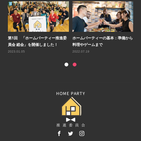
ルコ
第1回 「ホームパーティー推進委
ホームパーティーの基本：準備から
第
員会 総会」を開催しました！
料理やゲームまで
会
2023.01.05
2022.07.19
20