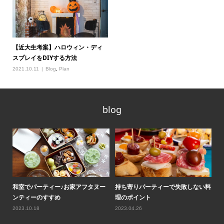
【近大生考案】ハロウィン・ディ
スプレイをDIYする方法
2021.10.11
Blog
,
Plan
blog
ティ
和室でパーティー♪お家アフタヌー
持ち寄りパーティーで失敗しない料
ロ
ンティーのすすめ
理のポイント
気
2023.10.18
2023.04.26
20