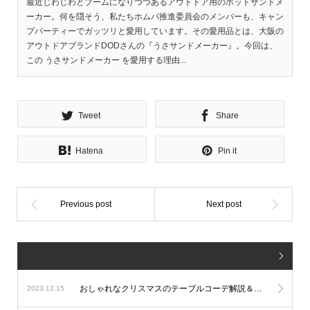
最近じわじわとブームになりつつあるアウトドア用のホットサンドメ
ーカー。何を隠そう、私たちホムパ推進委員会のメンバーも、キャン
プパーティーでガッツリと愛用しています。その愛用品とは、大阪の
アウトドアブランドDODさんの『うさサンドメーカー』。今回は、
この うさサンドメーカー を愛用する理由...
Tweet
Share
Hatena
Pin it
おしゃれなクリスマスのテーブルコーデ解説＆実例
2023.12.15