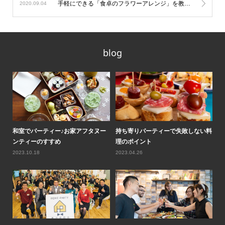
手軽にできる「食卓のフラワーアレンジ」を教えてもらいました！
2020.09.04
blog
ティ
和室でパーティー♪お家アフタヌー
持ち寄りパーティーで失敗しない料
ロ
ンティーのすすめ
理のポイント
気
2023.10.18
2023.04.26
20