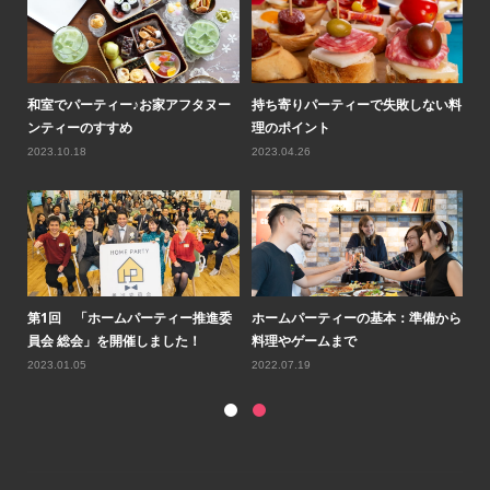
ティ
和室でパーティー♪お家アフタヌー
持ち寄りパーティーで失敗しない料
ロ
ンティーのすすめ
理のポイント
気
2023.10.18
2023.04.26
20
ルコ
第1回 「ホームパーティー推進委
ホームパーティーの基本：準備から
第
員会 総会」を開催しました！
料理やゲームまで
会
2023.01.05
2022.07.19
20