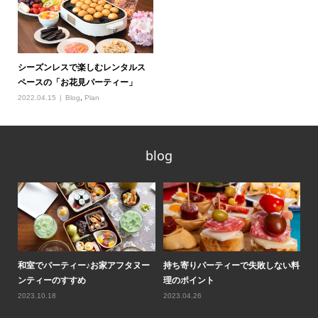
シーズンレスで楽しむレンタルス
ペースの「お花見パーティー」
2022.04.15
Blog
,
Plan
blog
ティ
和室でパーティー♪お家アフタヌー
持ち寄りパーティーで失敗しない料
ロ
ンティーのすすめ
理のポイント
気
2023.10.18
2023.04.26
20