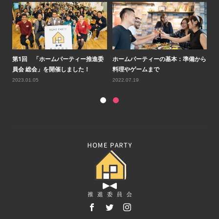
ルコ
第1回 「ホームパーティー推進委
ホームパーティーの基本：準備から
第
員会 総会」を開催しました！
料理やゲームまで
会
2023.01.05
2022.07.19
20