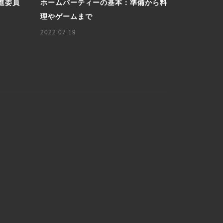
進委員
ホームパーティーの基本：準備から料
ロシア人に
理やゲームまで
軽に楽しむ
2022.07.19
2025.05.07