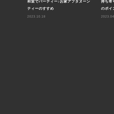
ーブルコー
和室でパーティー♪お家アフタヌーン
持ち寄
ティーのすすめ
のポイ
2023.10.18
2023.04