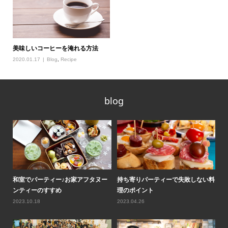
美味しいコーヒーを淹れる方法
2020.01.17
Blog
,
Recipe
blog
ティ
和室でパーティー♪お家アフタヌー
持ち寄りパーティーで失敗しない料
ロ
ンティーのすすめ
理のポイント
気
2023.10.18
2023.04.26
20