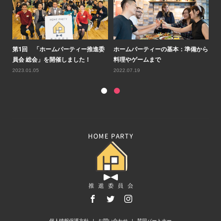
ルコ
第1回 「ホームパーティー推進委
ホームパーティーの基本：準備から
第
員会 総会」を開催しました！
料理やゲームまで
会
2023.01.05
2022.07.19
20
個人情報保護方針
お問い合わせ
賛同パートナー