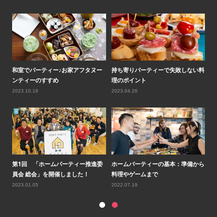
ティ
和室でパーティー♪お家アフタヌー
持ち寄りパーティーで失敗しない料
ロ
ンティーのすすめ
理のポイント
気
2023.10.18
2023.04.26
20
ルコ
第1回 「ホームパーティー推進委
ホームパーティーの基本：準備から
第
員会 総会」を開催しました！
料理やゲームまで
会
2023.01.05
2022.07.19
20