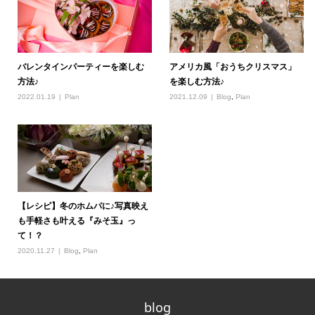
バレンタインパーティーを楽しむ
アメリカ風「おうちクリスマス」
方法♪
を楽しむ方法♪
2022.01.19
Plan
2021.12.09
Blog
,
Plan
【レシピ】冬のホムパに♪写真映え
も手軽さも叶える『みそ玉』っ
て！？
2020.11.27
Blog
,
Plan
blog