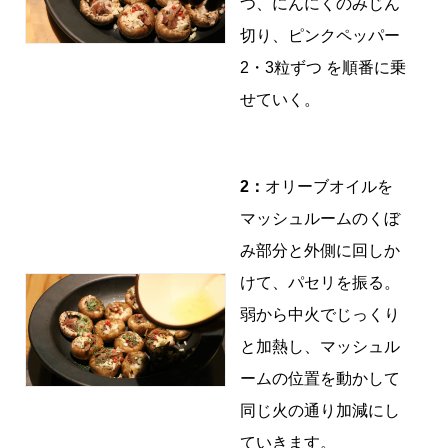
つ、にんにくのみじん
切り、ピンクペッパー
2・3粒ずつ を順番に乗
せていく。
2：
オリーブオイルを
マッシュルームのくぼ
み部分と外側に回しか
けて、パセリを振る。
弱から中火でじっくり
と加熱し、マッシュル
ームの位置を動かして
同じ火の通り加減にし
ていきます。