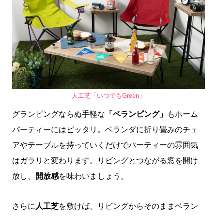
人工芝「いつでもGreen」
グランピングならぬ手軽な
「ベランピング」
もホーム
パーティーにはピッタリ。ベランダに折り畳みのチェ
アやテーブルを持っていくだけでパーティーの雰囲気
はガラリと変わります。リビングとつながる窓を開け
放し、
開放感
を味わいましょう。
さらに
人工芝
を敷けば、リビングからそのままベラン