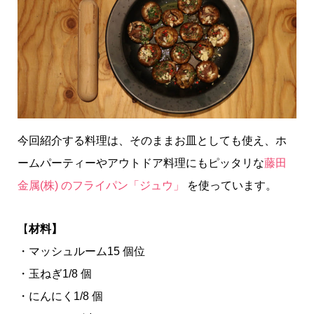
今回紹介する料理は、そのままお皿としても使え、ホ
ームパーティーやアウトドア料理にもピッタリな
藤田
金属(株) のフライパン「ジュウ」
を使っています。
【
材料】
・マッシュルーム15 個位
・玉ねぎ1/8 個
・にんにく1/8 個