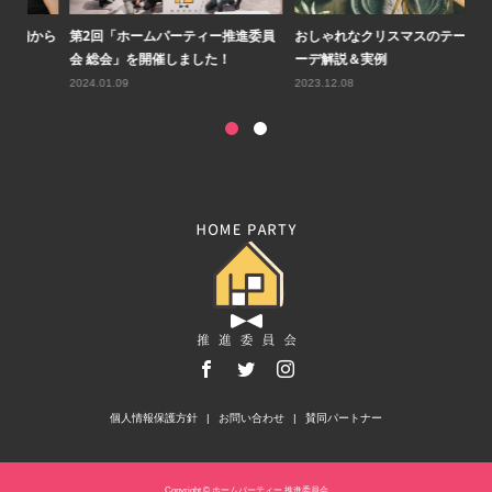
から
第2回「ホームパーティー推進委員
おしゃれなクリスマスのテーブルコ
第
会 総会」を開催しました！
ーデ解説＆実例
員
2024.01.09
2023.12.08
20
個人情報保護方針
お問い合わせ
賛同パートナー
Copyright © ホームパーティー 推進委員会