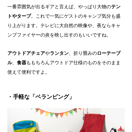
一番雰囲気が出るギアと言えば、やっぱり大物の
テン
トやタープ
。これで一気にゲストのキャンプ気分も盛
り上がります。テレビに大自然の映像や、夜ならキャ
ンプファイヤーの炎を映し出すのもいいですね。
アウトドアチェア
や
ランタン
、折り畳みの
ローテーブ
ル
、
食器
ももちろんアウトドア仕様のものをそのまま
使えて便利ですよ。
・手軽な「ベランピング」