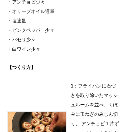
・アンチョビ少々
・オリーブオイル適量
・塩適量
・ピンクペッパー少々
・パセリ少々
・白ワイン少々
【つくり方】
1：
フライパンに石づ
きを取り除いたマッシ
ュルームを並べ、くぼ
みに玉ねぎのみじん切
り、 アンチョビ１片ず