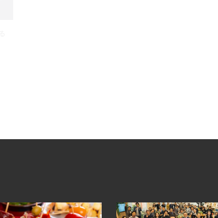
る
【レシピ】冬のホムパに♪写真映えも手軽さも叶える
『みそ玉』って！？
2020.11.27
Blog
,
Plan