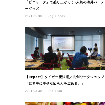
「ピニャータ」で盛り上がろう♪人気の海外パーテ
ーグッズ
2021.05.30
Blog
,
Goods
【Report】タイガー魔法瓶／共創ワークショップ
「世界中に幸せな団らんを広める。」
2021.03.30
Blog
,
Plan