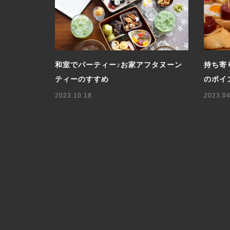
準備から料
ロシア人に学ぶホームパーティー！気
簡単レ
軽に楽しむキッチンでのホムパ
のくま
2025.05.07
2024.01