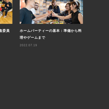
委員会
おしゃれなクリスマスのテーブルコー
和室でパー
デ解説＆実例
ティーのす
2023.12.08
2023.10.18