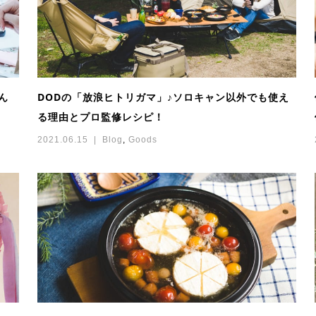
ん
DODの「放浪ヒトリガマ」♪ソロキャン以外でも使え
る理由とプロ監修レシピ！
2021.06.15
Blog
,
Goods